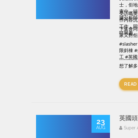
士，佢地
查中，頭
受訪嘅英
據分析師
作內容沉
工作，同埋
下集會同
咩興趣。
家又對佢
#slasher
限斜棟
工
#英國
------------
想了解多一
Facebook
IG: 
http
READ
WiserM
https:/
英國頭
23
AUG
Super 