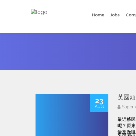
Home
Jobs
Comp
英國頭
23
AUG
Super 
最近移民
呢？原來
最想做嘅
英格蘭埃塞