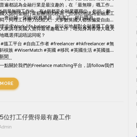
普遍都認為金融行業是最沒趣的，在「最無聊」嘅工作調
5個最無聊工作中，有4個都是金融業嘅職位，包括：數
國人認同金融行業薪酬係比較高，但係佢地認為金融業工
、會計師、保險/稅務專員、清潔工、銀行職員。
悶，同埋工作壓力比較大。大多數英國人都係偏愛自由嘅
追求Work-life balance，所以佢地都對金融業嘅工作無
大家講埋英國人覺得最有趣嘅工作，唔知身為香港人嘅大
地嘅選擇認唔認同呢？
#搵工平台
#自由工作者
#freelancer
#hkfreelancer
#無
#斜槓族
#WiserMatch
#英國
#移民
#英國生活
#英國搵
新聞
--------
點關於我們的Freelance matching平台，請follow我們
: 
https://www.facebook.com/WiserMatch/
s://www.instagram.com/wisermatch/
 MORE
atch是一個Freelance matching平台，立即登記成為Wise
rMatch 會員，獲取更多免費資訊。 
/www.wisermatch.com/
5位打工仔覺得最有趣工作
Admin