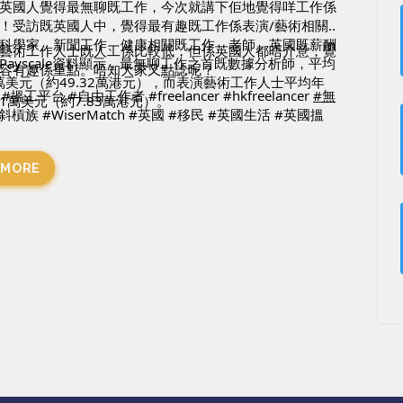
英國人覺得最無聊既工作，今次就講下佢地覺得咩工作係
！受訪既英國人中，覺得最有趣既工作係表演/藝術相關
科學家、新聞工作、健康相關既工作、老師。英國既薪酬
藝術工作人士既人工係比較低，但係英國人都唔介意，覺
Payscale資料顯示，最無聊工作之首既數據分析師，平均
容有趣係重點。唔知大家又點諗呢？
3萬美元（約49.32萬港元），而表演藝術工作人士平均年
#搵工平台
#自由工作者
#freelancer
#hkfreelancer
#無
1萬美元（約7.83萬港元）。
#斜槓族
#WiserMatch
#英國
#移民
#英國生活
#英國搵
新聞
--------
 MORE
點關於我們的Freelance matching平台，請follow我們
: 
https://www.facebook.com/WiserMatch/
s://www.instagram.com/wisermatch/
atch是一個Freelance matching平台，立即登記成為Wise
rMatch 會員，獲取更多免費資訊。 
/www.wisermatch.com/