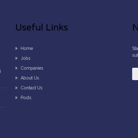
Useful Links
N
Home
St
su
Jobs
Companies
8
About Us
Contact Us
Posts