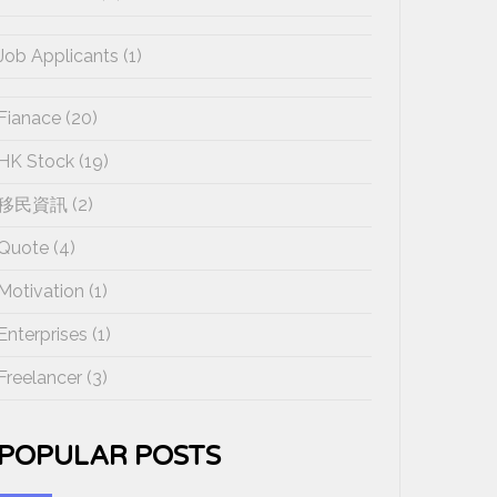
Job Applicants (1)
Fianace (20)
HK Stock (19)
移民資訊 (2)
Quote (4)
Motivation (1)
Enterprises (1)
Freelancer (3)
POPULAR POSTS