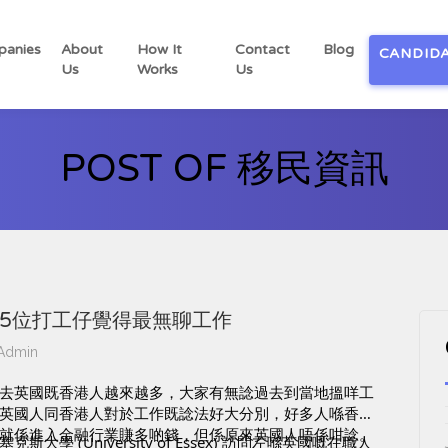
anies
About
How It
Contact
Blog
CANDID
Us
Works
Us
POST OF 移民資訊
5位打工仔覺得最無聊工作
Admin
去英國既香港人越來越多，大家有無諗過去到當地搵咩工
英國人同香港人對於工作既諗法好大分別，好多人喺香港
就係進入金融行業賺多啲錢，但係原來英國人唔係咁諗。
克斯大學 (University of Essex) 訪問左喺英國嘅在職人