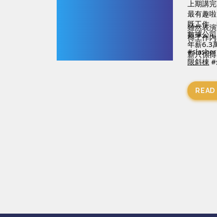
上期講完
最有趣啦
既工作、
雖然表演
數據公司
得工作內
年薪6.
#slasher
薪只係得
限斜棟
工
#英國
------------
READ
想了解多一
Facebook
IG: 
http
WiserM
https:/