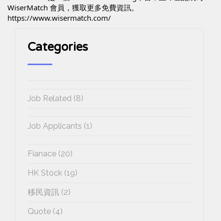
WiserMatch 會員，獲取更多免費資訊。 
https://www.wisermatch.com/
Categories
Job Related (8)
Job Applicants (1)
Fianace (20)
HK Stock (19)
移民資訊 (2)
Quote (4)