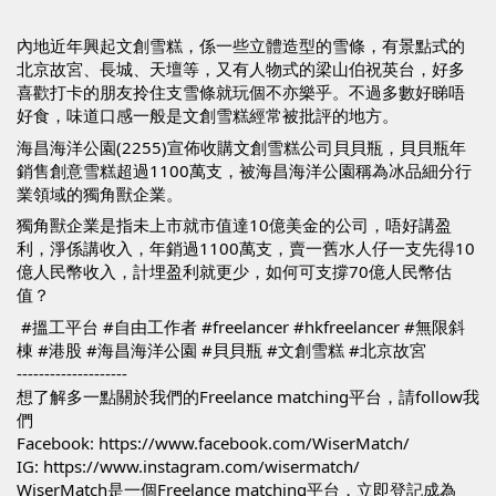
內地近年興起文創雪糕，係一些立體造型的雪條，有景點式的
北京故宮、長城、天壇等，又有人物式的梁山伯祝英台，好多
喜歡打卡的朋友拎住支雪條就玩個不亦樂乎。不過多數好睇唔
好食，味道口感一般是文創雪糕經常被批評的地方。
海昌海洋公園(2255)宣佈收購文創雪糕公司貝貝瓶，貝貝瓶年
銷售創意雪糕超過1100萬支，被海昌海洋公園稱為冰品細分行
業領域的獨角獸企業。
獨角獸企業是指未上市就市值達10億美金的公司，唔好講盈
利，淨係講收入，年銷過1100萬支，賣一舊水人仔一支先得10
億人民幣收入，計埋盈利就更少，如何可支撐70億人民幣估
值？
#搵工平台
#自由工作者
#freelancer
#hkfreelancer
#無限斜
棟
#港股
#海昌海洋公園
#貝貝瓶
#文創雪糕
#北京故宮
--------------------
想了解多一點關於我們的Freelance matching平台，請follow我
們
Facebook: 
https://www.facebook.com/WiserMatch/
IG: 
https://www.instagram.com/wisermatch/
WiserMatch是一個Freelance matching平台，立即登記成為