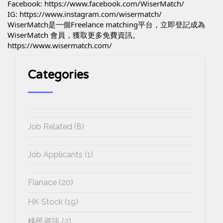
Facebook: 
https://www.facebook.com/WiserMatch/
IG: 
https://www.instagram.com/wisermatch/
WiserMatch是一個Freelance matching平台，立即登記成為
WiserMatch 會員，獲取更多免費資訊。 
https://www.wisermatch.com/
Categories
Job Related (8)
Job Applicants (1)
Fianace (20)
HK Stock (19)
移民資訊 (2)