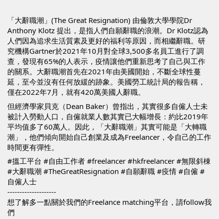
「大辭職潮」(The Great Resignation) 由倫敦大學學院Dr 
Anthony Klotz 提出，是指人們自願辭職的浪潮。Dr Klotz認為
人們因為追求生活質素及更好的福利等原因，而相繼辭職。研
究機構Gartner於2021年10月對全球3,500多名員工進行了調
查，發現有65%的人表示，疫情讓他們重新思考了自己與工作
的關系。大辭職潮首先在2021年由美國開始，不斷全球性蔓
延，至今並沒有任何放緩的跡象。美國勞工統計局的報告稱，
僅在2022年7月，就有420萬美國人辭職。
但經濟學家貝克（Dean Baker）曾指出，其實很多自僱人士未
被計入勞動人口，自僱就業人數其實已大幅增長：約比2019年
平均值多了60萬人。因此，「大辭職潮」其實可能是「大轉職
潮」，他們傾向開始自己創業及成為Freelancer，令自己的工作
時間更有彈性。
#搵工平台
#自由工作者
#freelancer
#hkfreelancer
#無限斜棟
#大辭職潮
#TheGreatResignation
#自願辭職
#疫情
#自僱
#
自僱人士
--------------------
想了解多一點關於我們的Freelance matching平台，請follow我
們