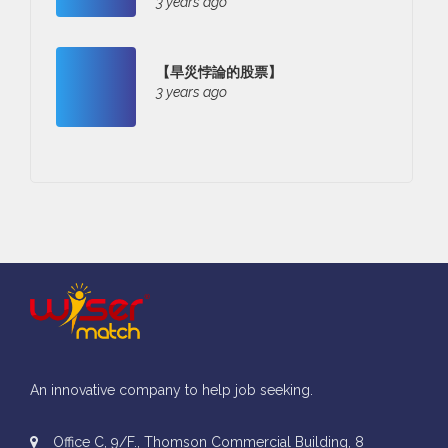
3 years ago
【旱災悖論的股票】
3 years ago
An innovative company to help job seeking.
Office C, 9/F., Thomson Commercial Building, 8