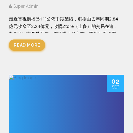
Super Admin
最近電視廣播(511)公佈中期業績，虧損由去年同期2.84
億元收窄至2.24億元，收購Ztore（士多）的交易在這次
虧損收窄中厥功至偉。在收購士多之前，電視廣播的電
子商貿業務於去年只有1,700萬元，把士多的收入併表
READ MORE
後，馬上升了27倍至4.61億元，一舉貢獻集團25%的收
入。
生意大好當然有可能，不過當日電視廣播收購士多的交
易，做了多一層功夫，是邵氏兄弟控股(953)旗下的邵氏
02
兄弟影業及電視廣播旗下的大大電商，聯合持有一間特
SEP
殊目的實體，再收購士多，而電視廣播本來的鄰住買有
限公司，就由士多持有。對於電視廣播來說，就是大大
電商持有82.5%的士多再持有鄰住買，整個電子商貿業務
的收入已一下子完全整合於大大電商。
當日電視廣播收購士多的交易，通告上只是「須予披露