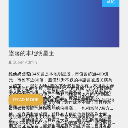
WiserMatch是一個Freelance matching平台，立即登記
AUG
成為WiserMatch 會員，獲取更多免費資訊。 
https://www.wisermatch.com/
墜落的本地明星企
Super Admin
維他奶國際(345)曾是本地明星股，市值曾超過400億
元，市盈率近80倍，股價只升不跌的神話曾被股民稱為
「奶茅」，就如內地A股的茅台般長升長有。不過自去年
看看維他奶的年報，回顧過往5年的數據，近5年最高收
捲入政治事件後，維他奶股價一蹶不振，有說是因為內
入為2019年75.26億元，毛利同樣是於2019年達到高峰
地網民罷買杯葛維他奶的產品，實際是否屬實？
40.42億元，自始再沒有超越過。若說是因為去年的政治
READ MORE
豆奶、檸檬茶都是廉價飲品，製作成本不高，而且多次
事件，似乎時間段不吻合。
被傳媒報導維他檸檬茶的糖份極高，一包相當於7粒方
糖。糖容易刺激成癮，難怪有人稱維他檸檬茶為大麻
有說維他奶去年出現虧損，主要因為減值虧損。去年維
茶，「維他檸檬茶，爽過吸大麻」。維他奶的毛利率長
他奶出現虧損1.61億元，維他奶的撇減存貨、應收賬款
期居於50%左右，顯示集團產品盈力能力高，且具有品