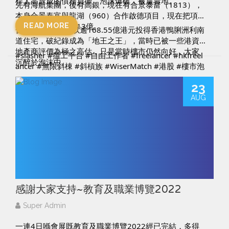
桿太高造成的債務負擔，泡沫爆破，被逼賣地。
先有海航集團，後有高銀，現在有合景泰富（1813），
本身合景泰富與龍湖（960）合作啟德項目，現在把項目
50%賣給龍湖套現13億。
READ MORE
合景泰富2017年以逾168.55億港元投得香港鴨脷洲利南
道住宅，破紀錄成為「地王之王」，當時已被一些港資
地產商評價為極之高估，只是當時樓市仍然向好，大家
#slasher
#搵工平台
#自由工作者
#freelancer
#hkfreel
沉醉於泡沫中。
ancer
#無限斜棟
#斜槓族
#WiserMatch
#港股
#樓市泡
沬
#樓市泡沬爆破
#啟德
#啟德發展
#內房
#海航集團
#
23
高銀
#合景泰富
─────────────────────────
AUG
想了解多一點關於我們的Freelance matching平台，請f
ollow我們
Facebook: 
https://www.facebook.com/WiserMatch/
IG: 
https://www.instagram.com/wisermatch/
WiserMatch是一個Freelance matching平台，立即登記
成為WiserMatch 會員，獲取更多免費資訊。
網址：
https://www.wisermatch.com/
感謝大家支持~教育及職業博覽2022
Super Admin
一連4日喺會展既教育及職業博覽2022經已完結，多得