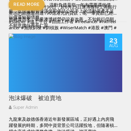
債淨值12.326億元。流動負債是指一年內需要還的債
READ MORE
中期業績是截至6月30日，於6月23日澳博獲得工商銀行
務，出現流動負債淨值即係話公司手上的流動資產不足
牽頭的銀團最高達190億港元的貸款，呢一筆貸款已經係
以償還短期債務。
再融資而來，如果澳博經營仍沒有改善，不知銀行仍願
#slasher
#搵工平台
#自由工作者
#freelancer
#hkfreel
不願意擔任善長仁翁。
ancer
#無限斜棟
#斜槓族
#WiserMatch
#港股
#澳門
#
澳博控股
#澳門賭場
#工商銀行
#流動負債
23
─────────────────────────
想了解多一點關於我們的Freelance matching平台，請f
AUG
ollow我們
Facebook: 
https://www.facebook.com/WiserMatch/
IG: 
https://www.instagram.com/wisermatch/
WiserMatch是一個Freelance matching平台，立即登記
成為WiserMatch 會員，獲取更多免費資訊。
網址：
https://www.wisermatch.com/
泡沫爆破 被迫賣地
Super Admin
九龍東及啟德係香港近年新發展區域，正好遇上內房飛
躍發展的時期，多間中資背景公司活躍投地，但隨著槓