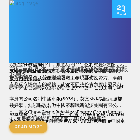
及其他應收款之減值虧損、物業、廠房及設備之減值虧
不過再看經營現金流，去年維他奶收入大減從75.2億下
牌價值。假設維他奶能回復虧損前一年的盈利5.48億
23
損、商譽之減值虧損及品牌名稱之減值虧損，這五個項
跌至65.01億元，去年集團的經營活動所得現金淨額為1
元，以現時市值116.7億元計，市盈率21倍左右，估值中
目其中後兩者是去年新加的項目，總共差不多1億元，如
AUG
2.59億元，但今年只得1.24億元。收入下跌一成左右，
規中矩吧。
在大家心目中，維他奶績優及產品口碑好，作風穩健，
沒有這數項減值，維他奶去年盈利有機會持平。有可能
但經營活動所得現金淨額卻跌九成，經營活動現金流與
但看資產負債表中，原來這家公司已不如大家心目中這
維他奶趁去年表現不佳，順便增大減值項目，使這年的
收入的相距如此鉅大，令人憂慮。
麼穩健，去年集團已出現流動負債淨值1.14億元，今年
基數降低，下年度盈利有機會逆轉大翻身。
(利益申報：筆者為證監會第6類 - 就機構融資提供意見的
擴大至4.75億元。流動負債是指一年內需要償還的債
持牌人士，編號BGU294。執筆時，筆者沒持有以上股
務，出現淨值代表集團的流動資產不足以應付一年內需
份。以上純屬個人意見，並不構成投資建議或勸誘。)
#slasher
#搵工平台
#自由工作者
#freelancer
#hkfreel
要償還的債務，情況可謂不太好。維他奶近年的財務成
ancer
#無限斜棟
#斜槓族
#WiserMatch
#港股
#維他奶
本大幅增加，從5年前170萬元，攀升至2,307.1萬元，
#Vitasoy
須知道在虧損前一年，維他奶的全年盈利都是5億多，2,
————作者簡介————
中國卓銀改名 中國來騎哦新能源集團有限
300多萬的財務成本差不多佔去公司5%的盈利。難怪這
李海欣現職於道勤資本，曾在多間本地領先的企業融
公司?!
家昔日明星企，股價繼續尋底，表現惡劣。
資、商業估值及資產管理公司工作，具備投資方、承銷
--------------------
方及獨立評估方的經驗，能從不同持份者角度出發及分
想了解多一點關於我們的Freelance matching平台，請f
Super Admin
析。她曾參與及完成不少著名專案，類型包括初創企
ollow我們
業、重大資產出售及收購等。
本身間公司名叫中國卓銀(8039)，英文KNK易記清脆都
Facebook: 
https://www.facebook.com/WiserMatch/
李海欣投資風格以穩重見稱，擅長發掘估值低廉的潛力
幾好聽，無啦啦改名做中國來騎哦新能源集團有限公
IG: 
https://www.instagram.com/wisermatch/
股及具備事件驅動因素的企業，在她擔任華富財經《價
司，英文China Come Ride New Energy Group Limite
WiserMatch是一個Freelance matching平台，立即登記
#slasher
#搵工平台
#自由工作者
#freelancer
#hkfreel
值航行》作者期間，專欄模擬組合從成立日2017年3月9
d，如果唔加新能源呢個詞彙，真係以為搞電競。
成為WiserMatch 會員，獲取更多免費資訊。 
ancer
#無限斜棟
#斜槓族
#WiserMatch
#港股
#中國卓
日至2021年9月13日期間，獲得42.76%回報，同期恒生
https://www.wisermatch.com/
銀
#KNK
#ChinaComeRideNewEnergyGroupLimited
READ MORE
指數只得9.84%。
─────────────────────────
有興趣睇多啲 Helen 嘅文章，可以follow 埋佢個Facebo