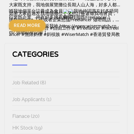
大家既支持，我地個展覽攤位長期人山人海，好多人都
喺我地個平台註冊成為會員
我地仲認識左好多唔同
如果大家錯過左我地個攤位，又想註冊返做我地會員，
行業既企業、仲有好多擁有獨特技能既Freelancer！
搵Freelance 工作或者企業想搵Freelancer 做嘢既話，唔
好猶豫啦，即刻上返我地 
https://www.wisermatch.co
READ MORE
#slasher
#搵工平台
#自由工作者
#freelancer
#hkfreel
m/
 個網站登記啦！
ancer
#無限斜棟
#斜槓族
#WiserMatch
#香港貿發局教
育及職業博覽2022
#HKTDC
#會展
#教育及職業博覽
#
書展
─────────────────────────
CATEGORIES
想了解多一點關於我們的Freelance matching平台，請f
ollow我們
Facebook: 
https://www.facebook.com/WiserMatch/
IG: 
https://www.instagram.com/wisermatch/
Job Related (8)
WiserMatch是一個Freelance matching平台，立即登記
成為WiserMatch 會員，獲取更多免費資訊。
網址：
https://www.wisermatch.com/
Job Applicants (1)
Fianace (20)
HK Stock (19)