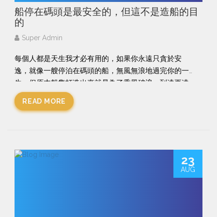
交易」，即是「交易之一項或多項適用百分比率超過5%
船停在碼頭是最安全的，但這不是造船的目
但低於25%」，披露了就過關，可能予人士多不是一項
的
重要收購的感覺。不過經過以上重組，把3間公司整合起
Super Admin
來收入貢獻已超過集團25%的收入，現在電子商貿業務
在分析電視廣播時已不能小看。
每個人都是天生我才必有用的，如果你永遠只貪於安
逸，就像一艘停泊在碼頭的船，無風無浪地過完你的一
收購士多的交易總代價是2億元，其中7,000萬元是現金
生，但原本船隻打造出來就是為了乘風破浪，到達更遠
支付，既然獎門人回歸，最興獎金加獎品，今次的獎品
的目的地。
READ MORE
唔係汽車禮券，而係價值1.3億元的「有關藝人、電視商
業廣告及無綫電視免費廣播及數碼平台之其他廣告產品
#slasher
#搵工平台
#自由工作者
#freelancer
#hkfr
之資源。」值唔值就只有收款人有資格評論，相信要李
eelancer
#無限斜棟
#斜槓族
#WiserMatch
佳芯做價值1.3億元的廣告同節目，都會排滿十年的期同
--------------------
相當辛苦。
想了解多一點關於我們的Freelance matching平台，請f
23
ollow我們
AUG
2020年及2021年士多錄得除稅前及除稅後虧損淨額分別
Facebook:
https://www.facebook.com/WiserMatc
約為8,500萬元及港幣5,900萬元，2021年底士多負債淨
h/
額狀況約為6,600萬元。電視廣播以總代價是2億收購其
IG:
https://www.instagram.com/wisermatch/
實已算豪爽，而且仲要幫士多孭起6,600萬債。
WiserMatch是一個Freelance matching平台，立即登記