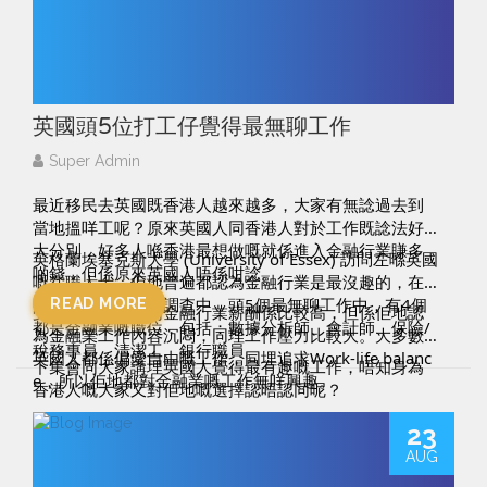
https://www.wisermatch.com/
————作者簡介————
李海欣現職於道勤資本，曾在多間本地領先的企業融
資、商業估值及資產管理公司工作，具備投資方、承銷
方及獨立評估方的經驗，能從不同持份者角度出發及分
英國頭5位打工仔覺得最無聊工作
析。她曾參與及完成不少著名專案，類型包括初創企
Super Admin
業、重大資產出售及收購等。
李海欣投資風格以穩重見稱，擅長發掘估值低廉的潛力
最近移民去英國既香港人越來越多，大家有無諗過去到
當地搵咩工呢？原來英國人同香港人對於工作既諗法好
股及具備事件驅動因素的企業，在她擔任華富財經《價
大分別，好多人喺香港最想做嘅就係進入金融行業賺多
值航行》作者期間，專欄模擬組合從成立日2017年3月9
英格蘭埃塞克斯大學 (University of Essex) 訪問左喺英國
啲錢，但係原來英國人唔係咁諗。
嘅在職人士，佢地普遍都認為金融行業是最沒趣的，在
日至2021年9月13日期間，獲得42.76%回報，同期恒生
「最無聊」嘅工作調查中，頭5個最無聊工作中，有4個
READ MORE
指數只得9.84%。
受訪嘅英國人認同金融行業薪酬係比較高，但係佢地認
都是金融業嘅職位，包括：數據分析師、會計師、保險/
為金融業工作內容沉悶，同埋工作壓力比較大。大多數
有興趣睇多啲 Helen 嘅文章，可以follow 埋佢個Facebo
稅務專員、清潔工、銀行職員。
英國人都係偏愛自由嘅工作，同埋追求Work-life balanc
ok：
李海欣 Helen Lee
下集會同大家講埋英國人覺得最有趣嘅工作，唔知身為
e，所以佢地都對金融業嘅工作無咩興趣。
香港人嘅大家又對佢地嘅選擇認唔認同呢？
--------------------
#slasher
#搵工平台
#自由工作者
#freelancer
#hkfreel
23
ancer
#無限斜棟
#斜槓族
#WiserMatch
#英國
#移民
#
想了解多一點關於我們的Freelance matching平台，請f
AUG
英國生活
#英國搵工
#英國新聞
ollow我們
--------------------