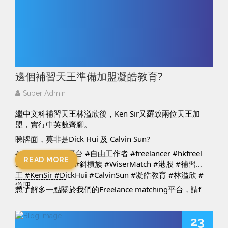
想了解多一點關於我們的Freelance matching平台，請f
Facebook:
https://www.facebook.com/WiserMatc
ollow我們
h/
Facebook: 
https://www.facebook.com/WiserMatch/
IG:
https://www.instagram.com/wisermatch/
IG: 
https://www.instagram.com/wisermatch/
WiserMatch是一個Freelance matching平台，立即登記
WiserMatch是一個Freelance matching平台，立即登記
成為WiserMatch 會員，獲取更多免費資訊。
成為WiserMatch 會員，獲取更多免費資訊。 
https://www.wisermatch.com/
https://www.wisermatch.com/
邊個補習天王準備加盟凝皓教育?
Super Admin
繼中文科補習天王林溢欣後，Ken Sir又羅致兩位天王加
盟，實行中英數齊腳。
睇牌面，莫非是Dick Hui 及 Calvin Sun?
#slasher
#搵工平台
#自由工作者
#freelancer
#hkfreel
READ MORE
ancer
#無限斜棟
#斜槓族
#WiserMatch
#港股
#補習天
王
#KenSir
#DickHui
#CalvinSun
#凝皓教育
#林溢欣
#
--------------------
遵理
想了解多一點關於我們的Freelance matching平台，請f
ollow我們
Facebook: 
https://www.facebook.com/WiserMatch/
23
IG: 
https://www.instagram.com/wisermatch/