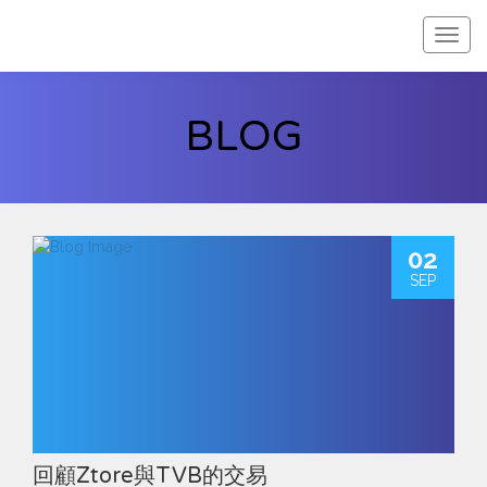
web.f
BLOG
02
SEP
回顧Ztore與TVB的交易