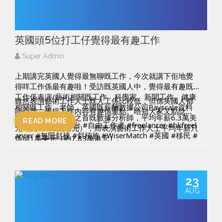
成為WiserMatch 會員，獲取更多免費資訊。
電視廣播自家經營的Big Big Shop及鄰住買，做了相當
https://www.wisermatch.com/
日子成績都不如HKTVMALL，收購士多至少從銀河系的
英國頭5位打工仔覺得最有趣工作
距離拉至太陽系，但值得注意的是，士多集團銷售目前
包括將近100%的自有存貨，即是很多銷售都是來自賣舊
Super Admin
貨，才有今次中期的好業績，在電視廣播接手之後，買
上期講完英國人覺得最無聊既工作，今次就講下佢地覺
手及管理層有沒有好眼光入貨同管理存貨銷售，才是整
得咩工作係最有趣啦！受訪既英國人中，覺得最有趣既
合收購的新考驗，如果管理往日如昔，只怕士多會被電
工作係表演/藝術相關既工作、科學家、新聞工作、健康
雖然表演藝術工作人士既人工係比較低，但係英國人都
視廣播拉至與Big Big Shop及鄰住買同樣高度。
相關既工作、老師。英國既薪酬數據公司Payscale資料
唔介意，覺得工作內容有趣係重點。唔知大家又點諗
顯示，最無聊工作之首既數據分析師，平均年薪6.3萬美
呢？
READ MORE
#slasher
#搵工平台
#自由工作者
#freelancer
#hkfreel
元（約49.32萬港元），而表演藝術工作人士平均年薪只
(利益申報：筆者為證監會第6類 - 就機構融資提供意見的
ancer
#無限斜棟
#斜槓族
#WiserMatch
#英國
#移民
#
係得1萬美元（約7.83萬港元）。
持牌人士，編號BGU294。執筆時，筆者沒持有以上股
英國生活
#英國搵工
#英國新聞
份。以上純屬個人意見，並不構成投資建議或勸誘。)
--------------------
想了解多一點關於我們的Freelance matching平台，請f
ollow我們
#slasher
#搵工平台
#自由工作者
#freelancer
#hkfr
23
Facebook: 
https://www.facebook.com/WiserMatch/
eelancer
#無限斜棟
#港股
#TVB
#CCTVB
#電視廣播
AUG
IG: 
https://www.instagram.com/wisermatch/
#BigBigShop
#Ztore
#士多
#邵氏兄弟控股
#電子商
WiserMatch是一個Freelance matching平台，立即登記
貿
#HKTVMALL
#HKTV
成為WiserMatch 會員，獲取更多免費資訊。 