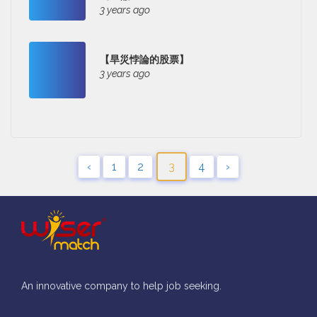
3 years ago
【旱災悖論的股票】
3 years ago
‹
1
2
3
4
›
An innovative company to help job seeking.